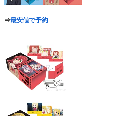
⇒
最安値で予約