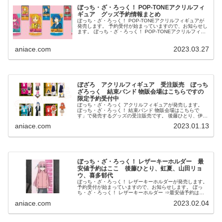
ぼっち・ざ・ろっく！ POP-TONEアクリルフィ
ギュア グッズ予約情報まとめ
ぼっち・ざ・ろっく！ POP-TONEアクリルフィギュアが
発売します。 予約受付が始まっていますので、お知らせし
ます。 ぼっち・ざ・ろっく！ POP-TONEアクリルフィギ
ュア ⇒最安値予約はこちら...
aniace.com
2023.03.27
ぼざろ アクリルフィギュア 受注販売 ぼっち
ざろっく 結束バンド 物販会場はこちらですの
限定予約受付中
ぼっち・ざ・ろっく アクリルフィギュアが発売します。
ぼっち・ざ・ろっく！ 結束バンド 物販会場はこちらで
す」で発売するグッズの受注販売です。 後藤ひとり、伊地
知虹夏、山田リョウ、喜多郁代の4種類です。 予約受付が
aniace.com
2023.01.13
始まって...
ぼっち・ざ・ろっく！ レザーキーホルダー 最
安値予約はここ 後藤ひとり、虹夏、山田リョ
ウ、喜多郁代
ぼっち・ざ・ろっく！ レザーキーホルダーが発売します。
予約受付が始まっていますので、お知らせします。 ぼっ
ち・ざ・ろっく！ レザーキーホルダー ⇒最安値予約はこ
ちら （最安値：各1096円） ...
aniace.com
2023.02.04