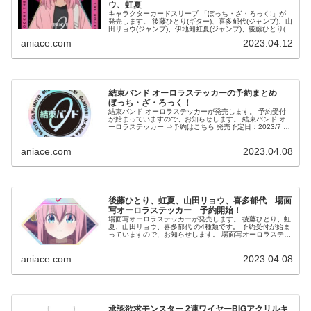
ウ、虹夏
キャラクターカードスリーブ 「ぼっち・ざ・ろっく!」が
発売します。 後藤ひとり(ギター)、喜多郁代(ジャンプ)、山
田リョウ(ジャンプ)、伊地知虹夏(ジャンプ)、後藤ひとり(ジ
ャンプ)の5種類です。 予約受付が始まっていますので、...
aniace.com
2023.04.12
結束バンド オーロラステッカーの予約まとめ
ぼっち・ざ・ろっく！
結束バンド オーロラステッカーが発売します。 予約受付
が始まっていますので、お知らせします。 結束バンド オ
ーロラステッカー ⇒予約はこちら 発売予定日：2023/7 参
考価格：800円 素材：紙、PP ...
aniace.com
2023.04.08
後藤ひとり、虹夏、山田リョウ、喜多郁代 場面
写オーロラステッカー 予約開始！
場面写オーロラステッカーが発売します。 後藤ひとり、虹
夏、山田リョウ、喜多郁代 の4種類です。 予約受付が始ま
っていますので、お知らせします。 場面写オーロラステッ
カー ⇒予約はこちら ...
aniace.com
2023.04.08
承認欲求モンスター 2連ワイヤーBIGアクリルキ