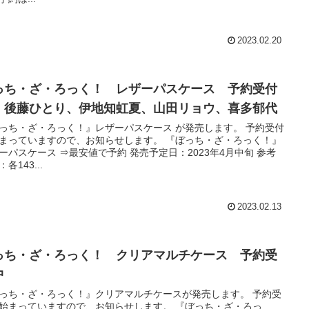
2023.02.20
っち・ざ・ろっく！ レザーパスケース 予約受付
 後藤ひとり、伊地知虹夏、山田リョウ、喜多郁代
っち・ざ・ろっく！』レザーパスケース が発売します。 予約受付
まっていますので、お知らせします。 『ぼっち・ざ・ろっく！』
 ⇒最安値で予約 発売予定日：2023年4月中旬 参考
各143...
2023.02.13
っち・ざ・ろっく！ クリアマルチケース 予約受
中
っち・ざ・ろっく！』クリアマルチケースが発売します。 予約受
始まっていますので、お知らせします。 『ぼっち・ざ・ろっ