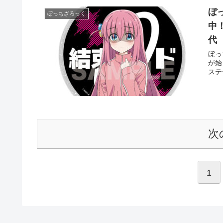
ぼ
ぼっちざろっく
中
代
ぼっ
が始
次
1