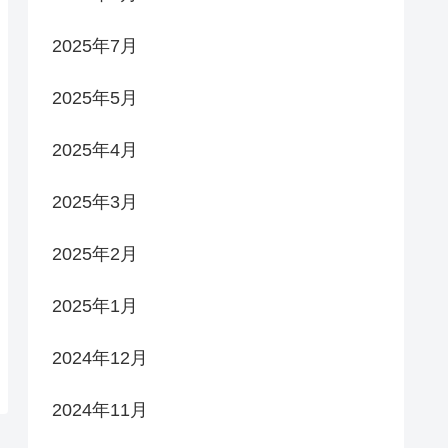
2025年7月
2025年5月
2025年4月
2025年3月
2025年2月
2025年1月
2024年12月
2024年11月