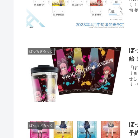
く！』クリア
旬 
ぼ
ぼっちざろっく
始
『ぼ
リョウ・郁
せし
ぼ
ぼっちざろっく
予