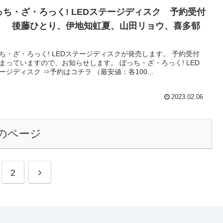
っち・ざ・ろっく! LEDステージディスク 予約受付
！ 後藤ひとり、伊地知虹夏、山田リョウ、喜多郁
ち・ざ・ろっく! LEDステージディスクが発売します。 予約受付
まっていますので、お知らせします。 ぼっち・ざ・ろっく! LED
ステージディスク ⇒予約はコチラ （最安値：各100...
2023.02.06
のページ
2