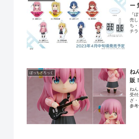
ー
『ぼ
売します。 予約受付が始
ち・
チラ
ね
ぼっちざろっく
販
ねん
受付
ざ・ろっく！
参考価