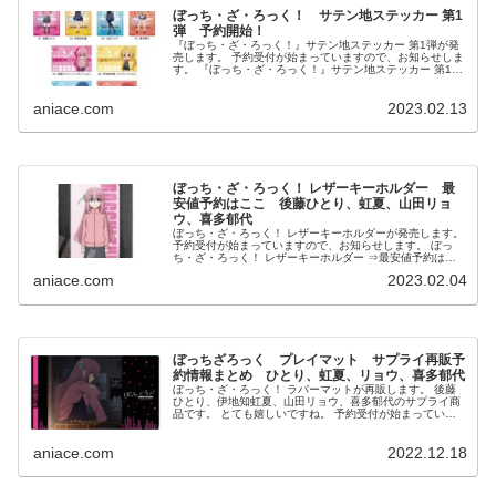
ぼっち・ざ・ろっく！ サテン地ステッカー 第1
弾 予約開始！
『ぼっち・ざ・ろっく！』サテン地ステッカー 第1弾が発
売します。 予約受付が始まっていますので、お知らせしま
す。 『ぼっち・ざ・ろっく！』サテン地ステッカー 第1弾
⇒予約はコチラ 発売予定日：2023年4月中旬 参考...
aniace.com
2023.02.13
ぼっち・ざ・ろっく！ レザーキーホルダー 最
安値予約はここ 後藤ひとり、虹夏、山田リョ
ウ、喜多郁代
ぼっち・ざ・ろっく！ レザーキーホルダーが発売します。
予約受付が始まっていますので、お知らせします。 ぼっ
ち・ざ・ろっく！ レザーキーホルダー ⇒最安値予約はこ
ちら （最安値：各1096円） ...
aniace.com
2023.02.04
ぼっちざろっく プレイマット サプライ再販予
約情報まとめ ひとり、虹夏、リョウ、喜多郁代
ぼっち・ざ・ろっく！ ラバーマットが再販します。 後藤
ひとり、伊地知虹夏、山田リョウ、喜多郁代のサプライ商
品です。 とても嬉しいですね。 予約受付が始まっていま
すので、お知らせします。 ぼっち・ざ・ろっく！ ラバー
マット...
aniace.com
2022.12.18