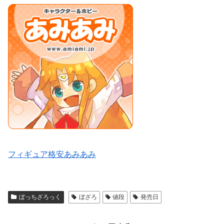
フィギュア格安あみあみ
ぼっちざろっく
ぼざろ
値段
発売日