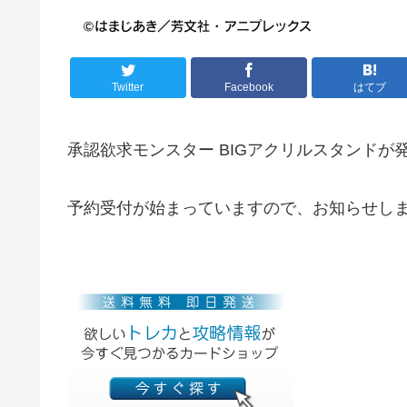
Twitter
Facebook
はてブ
承認欲求モンスター BIGアクリルスタンドが
予約受付が始まっていますので、お知らせし