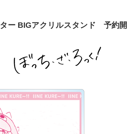
ター BIGアクリルスタンド 予約開