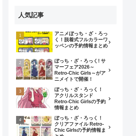
人気記事
アニメぼっち・ざ・ろっ
く！脱着式フルカラーワ
ッペンの予約情報まとめ
ぼっち・ざ・ろっく! サ
マーフェア2026～
Retro-Chic Girls～がア
ニメイトで開催！
ぼっち・ざ・ろっく！
アクリルスタンド
Retro-Chic Girlsの予約
情報まとめ
ぼっち・ざ・ろっく！
クリアファイル Retro-
Chic Girlsの予約情報ま