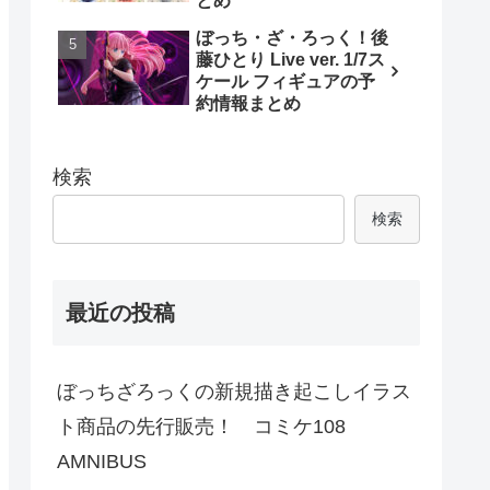
とめ
ぼっち・ざ・ろっく！後
藤ひとり Live ver. 1/7ス
ケール フィギュアの予
約情報まとめ
検索
検索
最近の投稿
ぼっちざろっくの新規描き起こしイラス
ト商品の先行販売！ コミケ108
AMNIBUS