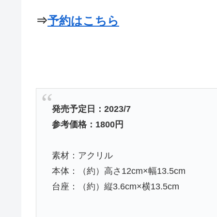
⇒
予約はこちら
発売予定日：2023/7
参考価格：
1800円
素材：アクリル
本体：（約）高さ12cm×幅13.5cm
台座：（約）縦3.6cm×横13.5cm