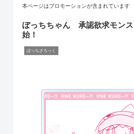
本ページはプロモーションが含まれています
ぼっちちゃん 承認欲求モンス
始！
ぼっちざろっく