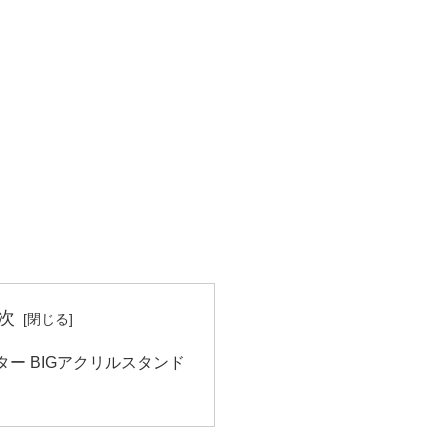
次
ー BIGアクリルスタンド