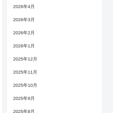
2026年4月
2026年3月
2026年2月
2026年1月
2025年12月
2025年11月
2025年10月
2025年9月
2025年8月