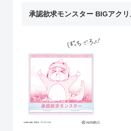
承認欲求モンスター BIGアク