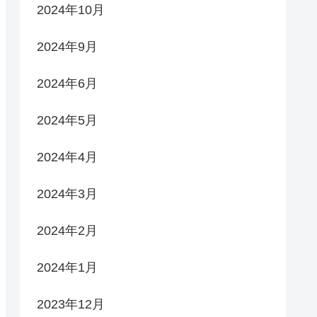
2024年10月
2024年9月
2024年6月
2024年5月
2024年4月
2024年3月
2024年2月
2024年1月
2023年12月