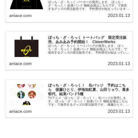
ぼっち・ざ・ろっく パーカーが発売します。 ぼっち・
ざ・ろっく！ 結束バンド 物販会場はこちらです」で発売
するグッズの受注販売です。 予約受付が始まっていますの
で、お知らせします。 ぼっち・ざ・ろっく パーカー ⇒
aniace.com
2023.01.13
あ...
ぼっち・ざ・ろっく トートバッグ 限定受注販
売、あみあみ予約開始！ CloverWorks
ぼっち・ざ・ろっく トートバッグが発売します。 ぼっ
ち・ざ・ろっく！ 結束バンド 物販会場はこちらです」で
発売するグッズの受注販売です。 予約受付が始まっていま
すので、お知らせします。 ぼっち・ざ・ろっく トートバ
ッグ ...
aniace.com
2023.01.13
ぼっち・ざ・ろっく！ 缶バッジ 予約はこち
ら 後藤ひとり、伊地知虹夏、山田リョウ、喜多
郁代、結束バンド5種
TVアニメ「ぼっち・ざ・ろっく！」缶バッジが発売しま
す。 ぼっち・ざ・ろっく！ 結束バンド 物販会場はこちら
です」で発売するグッズの受注販売です。 後藤ひとり、伊
地知虹夏、山田リョウ、喜多郁代、結束バンドの5種類で
aniace.com
2023.01.13
す。 予...