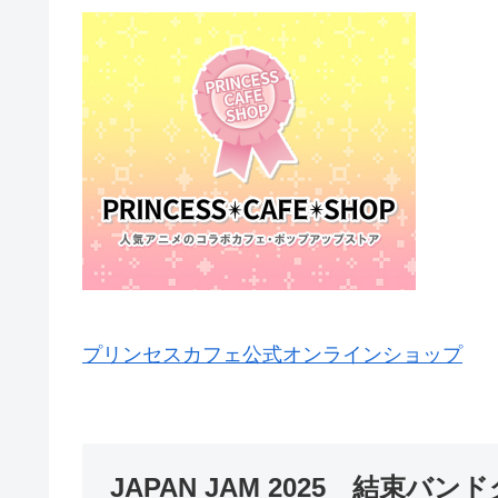
プリンセスカフェ公式オンラインショップ
JAPAN JAM 2025 結束バン