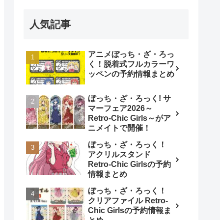
人気記事
アニメぼっち・ざ・ろっ
く！脱着式フルカラーワ
ッペンの予約情報まとめ
ぼっち・ざ・ろっく! サ
マーフェア2026～
Retro-Chic Girls～がア
ニメイトで開催！
ぼっち・ざ・ろっく！
アクリルスタンド
Retro-Chic Girlsの予約
情報まとめ
ぼっち・ざ・ろっく！
クリアファイル Retro-
Chic Girlsの予約情報ま