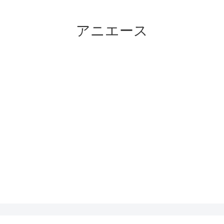
アニエース