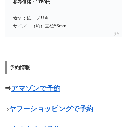
参考価格：1760
円
素材：紙、ブリキ
サイズ：（約）直径56mm
予約情報
⇒
アマゾンで予約
ヤフーショッピングで予約
⇒