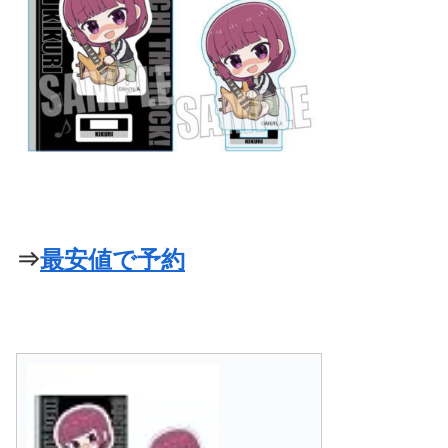
⇒
最安値で予約