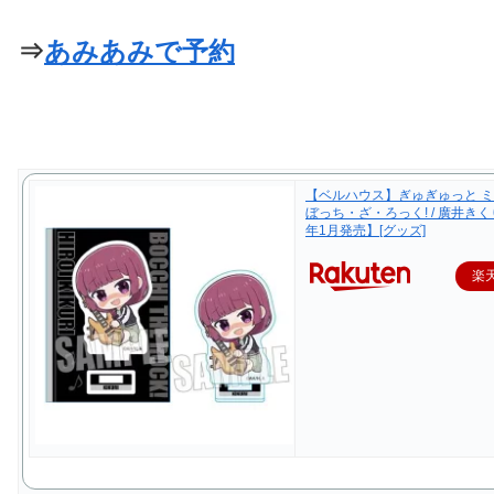
⇒
あみあみで予約
【ベルハウス】ぎゅぎゅっと 
ぼっち・ざ・ろっく! / 廣井きく
年1月発売】[グッズ]
楽