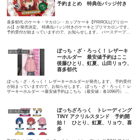
予約まとめ 特典缶バッジ付き
喜多郁代 のケーキ・マカロン・カップケーキ【PRIROLL(プリロー
ル)】が発売決定。 特典缶バッジ付きのケーキとプリマカロンです。
予約受付が始まっていますので、お知らせします。 バースデープリ
ケーキ2025（喜多郁代）【...
ぼっち・ざ・ろっく！ レザーキ
ぼっちざろっく
ーホルダー 最安値予約はここ
後藤ひとり、虹夏、山田リョウ、
喜多郁代
ぼっち・ざ・ろっく！ レザーキーホルダーが発売します。 予約受付
が始まっていますので、お知らせします。 ぼっち・ざ・ろっく！ レ
ザーキーホルダー ⇒最安値予約はこちら （最安値：各1096円） ...
ぼっちざろっく トレーディング
ぼっちざろっく
TINY アクリルスタンド 予約開
始！ ひとり、虹夏、リョウ、喜
多