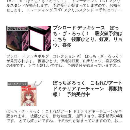
TVアニメ「ぼっち・ざ・ろっく！」 トレーディング TINY アクリ
ルスタンドが発売します。 予約受付が始まっていますので、お知ら
せします。 トレーディング TINY アクリルスタンド ⇒予約はコチラ
（購入特典付き） ...
ブシロード デッキケース ぼっ
ぼっちざろっく
ち・ざ・ろっく！ 最安値予約は
こちら 後藤ひとり、虹夏、リョ
ウ、喜多
ブシロード デッキホルダーコレクション V3 ぼっち・ざ・ろっく！
が発売されます。 後藤ひとり、伊地知虹夏、山田リョウ、喜多郁代
の4種です。 とても嬉しいですね。 予約受付が始まっていますの
で、お知らせします。 ブシロー...
ぼっちざろっく こもれびアート
ぼっちざろっく
ドミテリアキーチェーン 再販情
報！ 予約受付中
ぼっち・ざ・ろっく！ こもれびアート ドミテリアキーチェーンが再
販されます。 後藤ひとり、伊地知虹夏、山田リョウ、喜多郁代の4種
です。 とても嬉しいですね。 予約受付が始まっていますので、お知
らせします。 ぼっち・ざ・ろ...