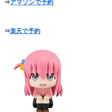
⇒
アマゾンで予約
⇒
楽天で予約