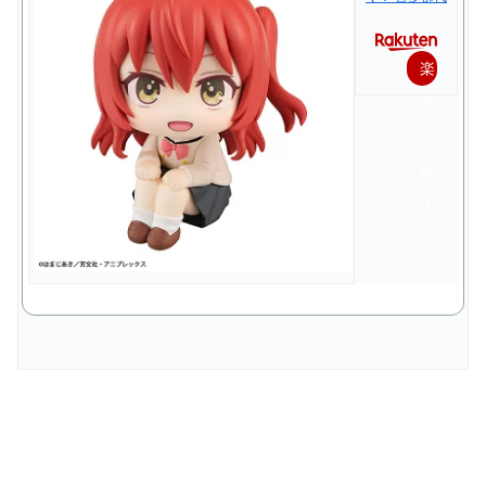
楽
天
で
購
入