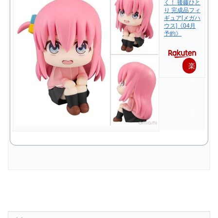
く！ 後藤ひと
り 完成品フィ
ギュア[メガハ
ウス]《04月
予約》
楽
天
で
購
入