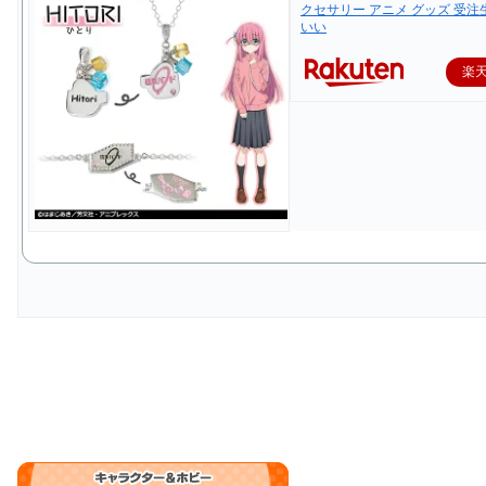
クセサリー アニメ グッズ 受注
いい
楽