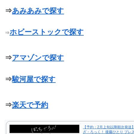
⇒
あみあみで探す
ホビーストックで探す
⇒
⇒
アマゾンで探す
⇒
駿河屋で探す
⇒
楽天で予約
【予約：2月上旬以降順次発送
ざ・ろっく！ 後藤ひとり ブレ