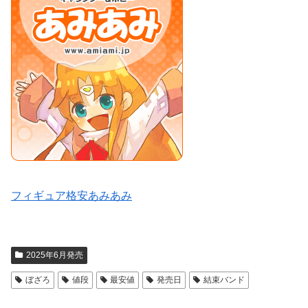
フィギュア格安あみあみ
2025年6月発売
ぼざろ
値段
最安値
発売日
結束バンド