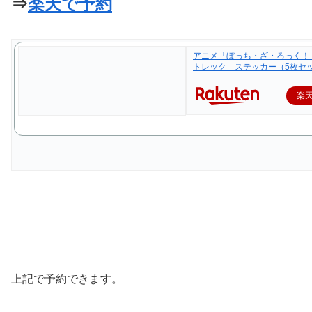
⇒
楽天で予約
アニメ「ぼっち・ざ・ろっく！
トレック ステッカー（5枚セ
楽
上記で予約できます。