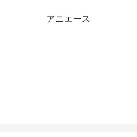
アニエース