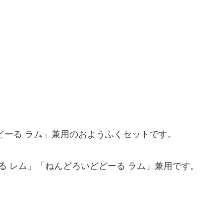
どーる ラム」兼用のおようふくセットです。
る レム」「ねんどろいどどーる ラム」兼用です。