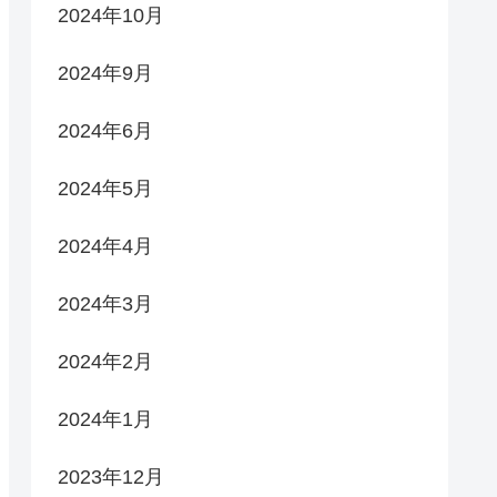
2024年10月
2024年9月
2024年6月
2024年5月
2024年4月
2024年3月
2024年2月
2024年1月
2023年12月