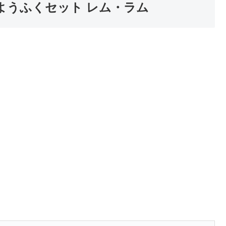
ようふくセット レム・ラム