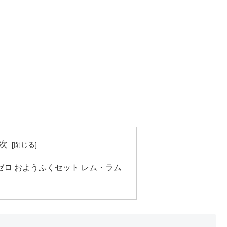
次
ゼロ おようふくセット レム・ラム