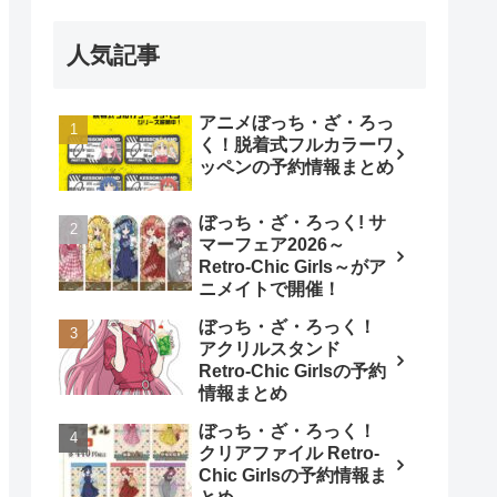
人気記事
アニメぼっち・ざ・ろっ
く！脱着式フルカラーワ
ッペンの予約情報まとめ
ぼっち・ざ・ろっく! サ
マーフェア2026～
Retro-Chic Girls～がア
ニメイトで開催！
ぼっち・ざ・ろっく！
アクリルスタンド
Retro-Chic Girlsの予約
情報まとめ
ぼっち・ざ・ろっく！
クリアファイル Retro-
Chic Girlsの予約情報ま