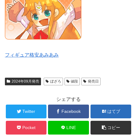
フィギュア格安あみあみ
2024年09月発売
ぼざろ
値段
発売日
シェアする
Twitter
Facebook
はてブ
Pocket
LINE
コピー