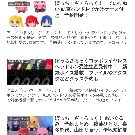
ぼっち・ざ・ろっく！ てのりぬ
2024年09月発売
い 結束バンドおでかけケース付
き 予約開始！
アニメ「ぼっち・ざ・ろっく！」 てのりぬい 結束バンドおでかけケ
ース付きが発売します。 後藤ひとり2種、喜多郁代、山田リョウ、伊
地知虹夏の5種類です。 予約受付が始まっていますので、お知らせし
ます。 アニメ「ぼっち・ざ・ろっく...
ぼっちざろっくコラボワイヤレス
2024年09月発売
ヘッドホン受注生産受付中！ 新
録ボイス搭載 ファイルやアクス
タなどグッズ予約も
アニメ「ぼっち・ざ・ろっく！」 新録ボイス搭載ワイヤレスヘッド
ホンについてです。 結束バンド4人の新録ボイスを搭載した4モデル
で対象機種は新モデル「ANIMA AOW03」です。 そのほかファイル
やアクスタなどグッズもあります。...
ぼっち・ざ・ろっく！ ぬいぐる
2024年09月発売
み 予約まとめ 後藤ひとり、喜
多郁代、山田リョウ、伊地知虹夏